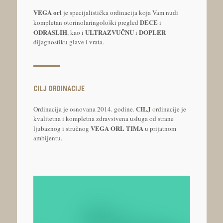
VEGA orl
je specijalistička ordinacija koja Vam nudi
DECE
kompletan otorinolaringološki pregled
i
ODRASLIH
ULTRAZVUČNU
DOPLER
, kao i
i
dijagnostiku glave i vrata.
CILJ ORDINACIJE
CILJ
Ordinacija je osnovana 2014. godine.
o
rdinacije je
kvalitetna i kompletna zdravstvena usluga od strane
VEGA ORL TIMA
ljubaznog i stručnog
u prijatnom
ambijentu.