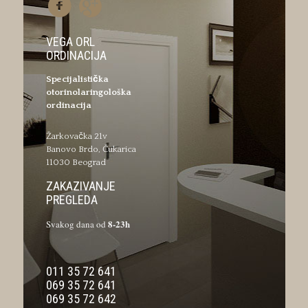
VEGA ORL
ORDINACIJA
Specijalistička
otorinolaringološka
ordinacija
Žarkovačka 21v
Banovo Brdo, Čukarica
11030 Beograd
ZAKAZIVANJE
PREGLEDA
8-23h
Svakog dana od
011 35 72 641
069 35 72 641
069 35 72 642