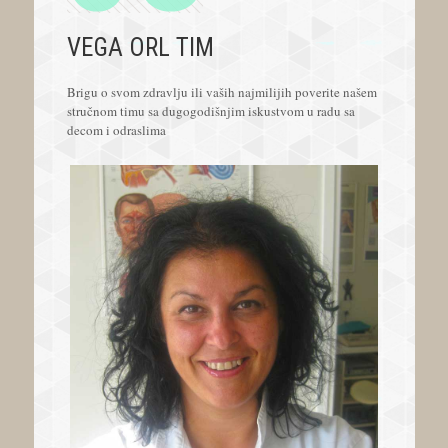
VEGA ORL TIM
Brigu o svom zdravlju ili vaših najmilijih poverite našem
stručnom timu sa dugogodišnjim iskustvom u radu sa
decom i odraslima