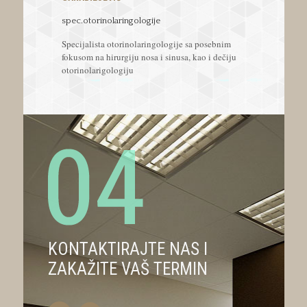
spec.otorinolaringologije
Specijalista otorinolaringologije sa posebnim
fokusom na hirurgiju nosa i sinusa, kao i dečiju
otorinolarigologiju
KONTAKTIRAJTE NAS I
ZAKAŽITE VAŠ TERMIN